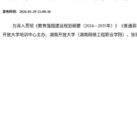
发布时间：2026-05-29 15:00:36
为深入贯彻《教育强国建设规划纲要（2024—2035年）》《普
开放大学培训中心主办，湖南开放大学（湖南网络工程职业学院）、张家
教育培训机构的非学历教育负责人、骨干教师与一线从业者齐聚一堂，